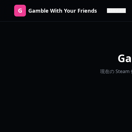
G
Gamble With Your Friends
ガイド
Ga
現在の Ste