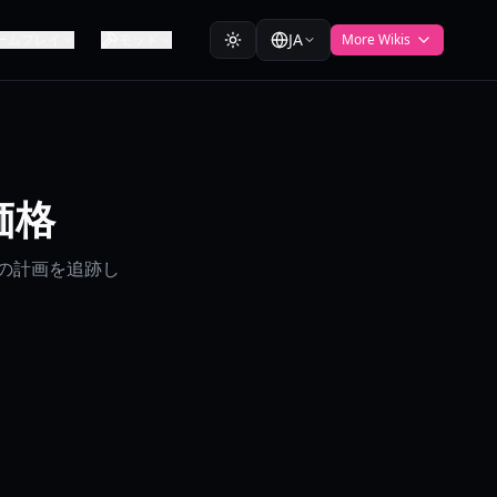
JA
ームプレイ
モッド
More Wikis
 価格
入の計画を追跡し