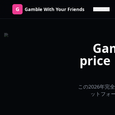
G
Gamble With Your Friends
ガイド
Gam
pri
この2026年完全ガ
ットフォ