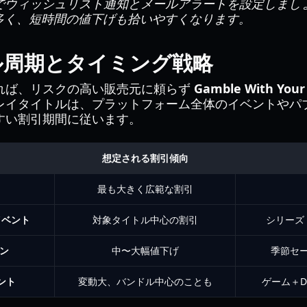
でウィッシュリスト通知とメールアラートを設定しまし
多く、短時間の値下げも拾いやすくなります。
ル周期とタイミング戦略
れば、リスクの高い販売元に頼らず
Gamble With Your 
レイタイトルは、プラットフォーム全体のイベントやパ
すい割引期間に従います。
）
想定される割引傾向
最も大きく広範な割引
イベント
対象タイトル中心の割引
シリーズ
ン
中〜大幅値下げ
季節セ
ント
変動大、バンドル中心のことも
ゲーム＋D