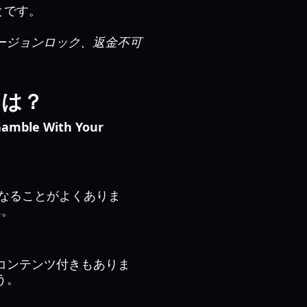
とです。
ージョンロック、返金不可
要因は？
amble With Your
なることがよくありま
ん。
コンテンツ付きもありま
う。