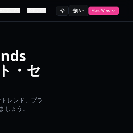
JA
ームプレイ
モッド
More Wikis
ends
スト・セ
eの最新トレンド、プラ
ましょう。