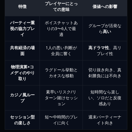
プレイヤーにとっ
特徴
価値への影響
ての意味
パーティー重
ボイスチャットあ
グループが活発な
視の協力プレ
りの3〜6人で最
ら
高い
イ
適
共有経済の場
1人の悪い判断が
高ドラマ性
、高リ
面
全員に響く
プレイ性
物理演算×コ
ラグドール挙動と
切り抜き向き、真
メディのやり
カオスな移動
剣勝負には不向き
取り
素早いリスク/リ
短時間なら楽し
カジノ風ルー
ターン賭けセッシ
い、ソロだと反復
プ
ョン
感あり
セッション型
短〜中時間のプレ
週末パーティーナ
の楽しさ
イに向く
イト向き