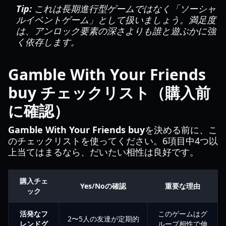
Tip:
これは長期進行型ゲームではなく「ソーシャ
ルイベントゲーム」として扱いましょう。満足度
は、アンロック要素の深さよりも誰と遊ぶかに強
く依存します。
Gamble With Your Friends
buy チェックリスト（購入前
に確認）
Gamble With Your Friends buy
を決める前に、こ
のチェックリストを使ってください。6項目中4つ以
上当てはまるなら、だいたい相性は良好です。
購入チェ
Yes/Noの確認
重要な理由
ック
活発なフ
このゲームはグ
2〜5人の友達が定期的
レンドグ
ループ相性で伸