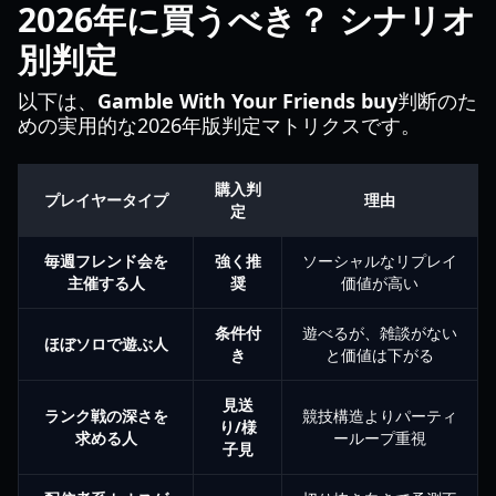
2026年に買うべき？ シナリオ
別判定
以下は、
Gamble With Your Friends buy
判断のた
めの実用的な2026年版判定マトリクスです。
購入判
プレイヤータイプ
理由
定
毎週フレンド会を
強く推
ソーシャルなリプレイ
主催する人
奨
価値が高い
条件付
遊べるが、雑談がない
ほぼソロで遊ぶ人
き
と価値は下がる
見送
ランク戦の深さを
競技構造よりパーティ
り/様
求める人
ーループ重視
子見