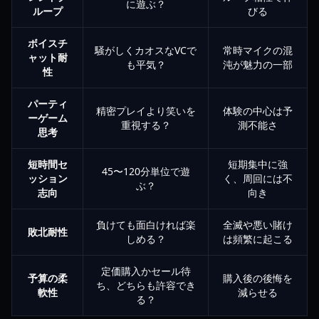
に遊ぶ？
ループ
びる
ボイスチ
騒がしくカオスなVCで
常時マイクの混
ャット耐
も平気？
沌が魅力の一部
性
パーティ
精密プレイより笑いを
体験の中心は予
ーゲーム
重視する？
測不能さ
思考
短時間セ
短期集中に強
45〜120分単位で遊
ッション
く、周回には不
ぶ？
志向
向き
負けても面白ければ楽
全滅や悪い賭け
敗北耐性
しめる？
は頻繁に起こる
定価購入かセール待
予算の柔
購入後の後悔を
ち、どちらも許容でき
軟性
減らせる
る？