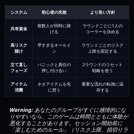
システム
初心者の失敗
より良い方針
複数人が同時に賭
ラウンドごとに1人の
共有資金
ける
コーラーを決める
高リスク
早すぎるオールイ
ラウンドごとのリスク
賭け
ン
上限を固定する
立て直し
パニックと責任の
2ラウンドのリセット
フェーズ
押し付け合い
戦略を使う
アイテム
ネタアイテムを先
重要な流れの転換に温
消費
に買う
存する
Warning:
あなたのグループがすぐに感情的にな
りやすいなら、このゲームは時間とともに体験が
悪化することがあります。セッション開始前に
「楽しむためのルール」（リスク上限、損切りラ