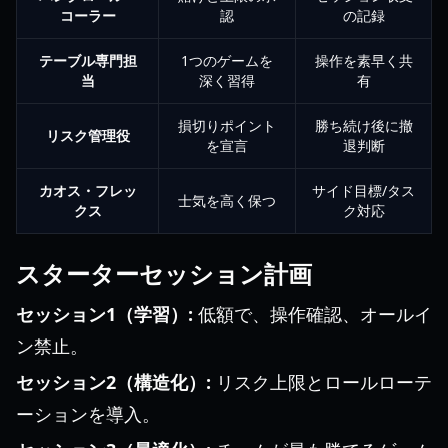
コーラー
認
の記録
テーブル専門担
1つのゲームを
操作を素早く共
当
深く習得
有
損切りポイント
勝ち続け後に撤
リスク管理役
を宣言
退判断
カオス・フレッ
サイド目標/タス
士気を高く保つ
クス
ク対応
スターターセッション計画
セッション1（学習）:
低額で、操作確認、オールイ
ン禁止。
セッション2（構造化）:
リスク上限とロールローテ
ーションを導入。