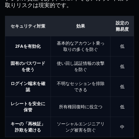
取りリスクは現実的です。
設定の
セキュリティ対策
効果
難易度
基本的なアカウント乗っ
2FAを有効化
低
取りの多くを防ぐ
固有のパスワード
使い回し認証情報の攻撃
低
を使う
を防ぐ
ログイン端末を確
不明なセッションを排除
低
認
できる
レシートを安全に
所有権回復時に役立つ
低
保管
キーの「再検証」
ソーシャルエンジニアリ
中
詐欺を避ける
ング被害を防ぐ