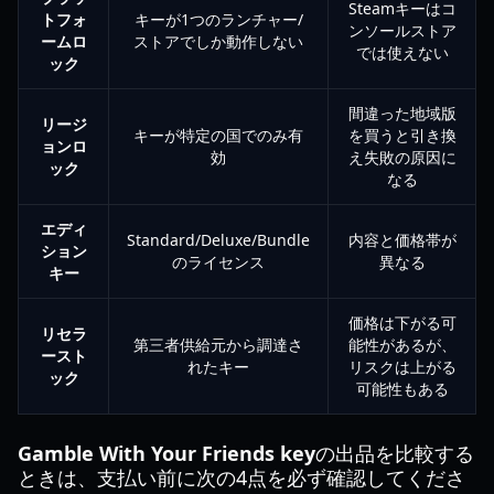
Steamキーはコ
トフォ
キーが1つのランチャー/
ンソールストア
ームロ
ストアでしか動作しない
では使えない
ック
間違った地域版
リージ
キーが特定の国でのみ有
を買うと引き換
ョンロ
効
え失敗の原因に
ック
なる
エディ
Standard/Deluxe/Bundle
内容と価格帯が
ション
のライセンス
異なる
キー
価格は下がる可
リセラ
第三者供給元から調達さ
能性があるが、
ースト
れたキー
リスクは上がる
ック
可能性もある
Gamble With Your Friends key
の出品を比較する
ときは、支払い前に次の4点を必ず確認してくださ