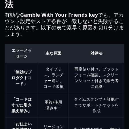
法
有効な
Gamble With Your Friends key
でも、アカ
ウント設定やストア条件が一致しないと失敗するこ
とがあります。以下の表で素早く原因を切り分けま
しょう。
エラーメッ
主な原因
対処法
セージ
タイプミ
再度貼り付け、プラット
「無効なプ
ス、ランチ
フォーム確認、スクリー
ロダクトコ
ャー違い、
ンショット付きで販売者
ード」
コード破損
に連絡
「コードは
タイムスタンプ + 証拠付
重複/使用
すでに引き
きでサポートチケットを
済みキー
換え済み」
作成
「お住まい
リージョン