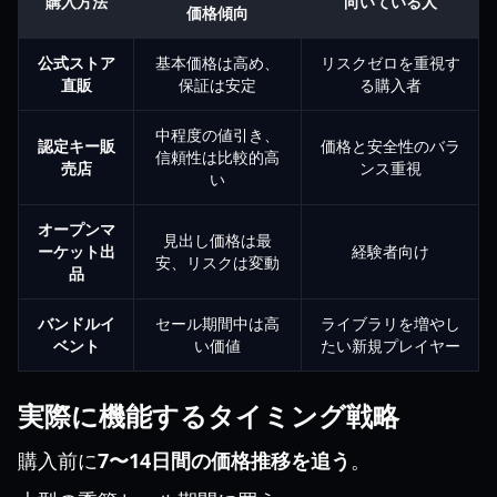
購入方法
向いている人
価格傾向
公式ストア
基本価格は高め、
リスクゼロを重視す
直販
保証は安定
る購入者
中程度の値引き、
認定キー販
価格と安全性のバラ
信頼性は比較的高
売店
ンス重視
い
オープンマ
見出し価格は最
ーケット出
経験者向け
安、リスクは変動
品
バンドルイ
セール期間中は高
ライブラリを増やし
ベント
い価値
たい新規プレイヤー
実際に機能するタイミング戦略
購入前に
7〜14日間の価格推移を追う
。