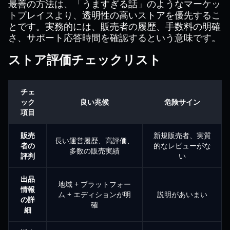
最善の方法は、「うますぎる話」のようなマーケッ
トプレイスより、透明性の高いストアを優先するこ
とです。実務的には、販売者の履歴、手数料の明確
さ、サポート応答時間を確認するという意味です。
ストア評価チェックリスト
チェ
ック
良い兆候
危険サイン
項目
販売
新規販売者、実質
長い運営履歴、高評価、
者の
的なレビューがな
多数の販売実績
評判
い
出品
地域 + プラットフォー
情報
ム + エディションが明
説明があいまい
の詳
確
細