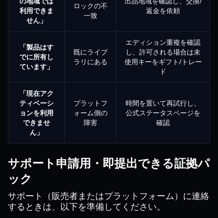
の地域では
出品地域を確認し、交換/
ロックの不
利用できま
返金を依頼
一致
せん」
エディション重複を確認
「製品はす
既にライブ
し、許可される場合は未
でに所有し
ラリにある
使用キーをギフト/トレー
ています」
ド
「現在アク
ティベーシ
プラットフ
時間を置いて再試行し、
ョンを利用
ォーム側の
公式ステータスページを
できませ
障害
確認
ん」
サポート申請用・即提出できる証拠パ
ック
サポート（販売者またはプラットフォーム）に連絡
するときは、以下を準備してください。