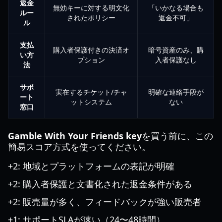
返金
無効キーに対する明文化
「いかなる場合も
ルー
されたポリシー
返金不可」
ル
支払
購入者保護付きの決済オ
暗号資産のみ、購
い方
プション
入者保護なし
法
サポ
実在するチケット/チャ
明確な連絡手段が
ート
ットシステム
ない
窓口
Gamble With Your Friends key
を買う前に、この
簡易スコア方式を使ってください。
+2: 地域とプラットフォームの表記が明確
+2: 購入者保護と文書化された返金条件がある
+2: 販売量が多く、フィードバックが強い販売者
+1: サポートSLAが速い（24〜48時間）