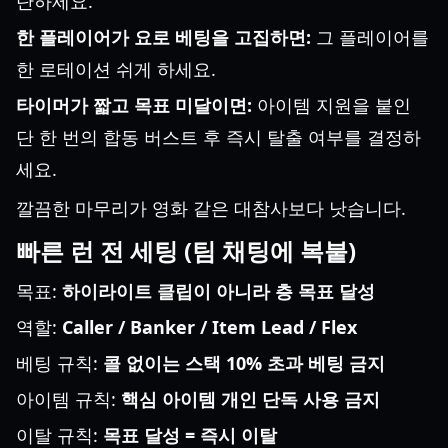
단하세요.
한 플레이어가 요로 베팅을 고집하면:
그 플레이어를
한 로테이션 쉬게 하세요.
타이머가 짧고 목표 미달이면:
아이템 지원을 붙인
단 한 번의 합동 버스트 후 즉시 탈출 여부를 결정하
세요.
깔끔한 마무리가 영화 같은 대참사보다 낫습니다.
빠른 런 전 세팅 (팀 채팅에 복붙)
목표:
하이라이트 클립이 아니라 층 목표 달성
역할:
Caller / Banker / Item Lead / Flex
베팅 규칙:
콜 없이는 스택 10% 초과 베팅 금지
아이템 규칙:
핵심 아이템 개인 단독 사용 금지
이탈 규칙:
목표 달성 = 즉시 이탈