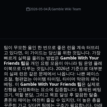
2026-05-04
Gamble Wiki Team
팀이 무모한 올인 한 번으로 좋은 런을 계속 터뜨리
고 있다면, 이 가이드는 당신을 위한 것입니다. 가장
빠르게 실력을 올리는 방법은
Gamble With Your
Friends 팁
을 개인 요령 모음이 아니라 팀 운영 플레
이북으로 다루는 것입니다. 2026년 기준으로 대부분
의 실패 런은 같은 문제에서 나옵니다: 나쁜 페이스
조절, 형편없는 아이템 타이밍, 타이머 막판의 패닉
베팅. 이
Gamble With Your Friends 팁
은 실제로
진행을 안정화하는 요소에 집중합니다: 통제된 베팅
크기, 역할 분담, 그리고 목표 달성 후 깔끔한 탈출.
혼돈의 재미는 여전히 즐길 수 있지만, 더 높은 층을
꾸준히 가고 싶다면 팀에는 구조가 필요합니다. 아래