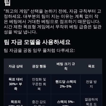
팁
“최고의 게임” 선택을 논하기 전에, 자금 규칙부터 고
정하세요. 대부분의 팀이 지는 이유는 계획 없이 작
은 베팅에서 거대한 베팅으로 점프하기 때문입니다.
시간 제한 목표형 게임에서 무작위 베팅 급증은 일관
성을 박살 냅니다.
팀 자금 모델을 사용하세요
팀 자금을 공동 임무 풀처럼 다루세요:
베팅 크기 규
자금 상태
권장 행동
목표
칙
목표 대비
안정화 및
핸드당 스택의
전멸 방
30%+ 부
꾸준한 회
2%–5%
지
족
복
깔끔하게
목표의
중간 강도
스택의 5%–
목표 도