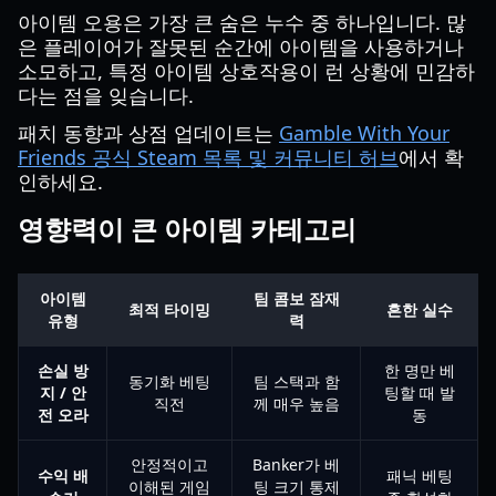
아이템 오용은 가장 큰 숨은 누수 중 하나입니다. 많
은 플레이어가 잘못된 순간에 아이템을 사용하거나
소모하고, 특정 아이템 상호작용이 런 상황에 민감하
다는 점을 잊습니다.
패치 동향과 상점 업데이트는
Gamble With Your
Friends 공식 Steam 목록 및 커뮤니티 허브
에서 확
인하세요.
영향력이 큰 아이템 카테고리
아이템
팀 콤보 잠재
최적 타이밍
흔한 실수
유형
력
손실 방
한 명만 베
동기화 베팅
팀 스택과 함
지 / 안
팅할 때 발
직전
께 매우 높음
전 오라
동
안정적이고
Banker가 베
수익 배
패닉 베팅
이해된 게임
팅 크기 통제