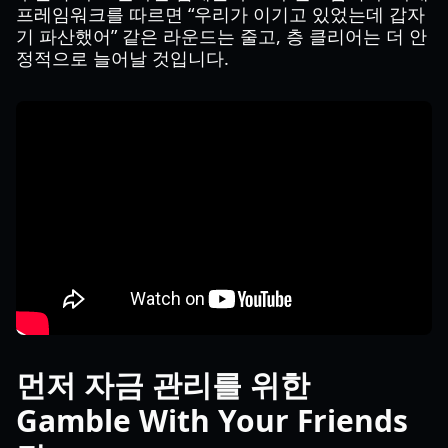
프레임워크를 따르면 “우리가 이기고 있었는데 갑자
기 파산했어” 같은 라운드는 줄고, 층 클리어는 더 안
정적으로 늘어날 것입니다.
먼저 자금 관리를 위한
Gamble With Your Friends