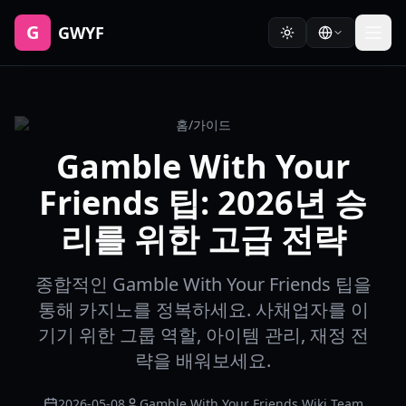
G
GWYF
홈
/
가이드
Gamble With Your
Friends 팁: 2026년 승
리를 위한 고급 전략
종합적인 Gamble With Your Friends 팁을
통해 카지노를 정복하세요. 사채업자를 이
기기 위한 그룹 역할, 아이템 관리, 재정 전
략을 배워보세요.
2026-05-08
Gamble With Your Friends Wiki Team