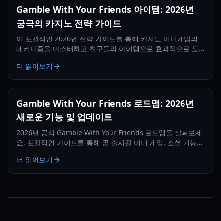
Gamble With Your Friends 아이템: 2026년
궁극의 카지노 전략 가이드
이 포괄적인 2026년 전략 가이드를 통해 카지노 미니게임의
메커니즘을 마스터하고 친구들의 아이템으로 효과적으로 도
박하는 방법을 배워보세요.
더 읽어보기
Gamble With Your Friends 로드맵: 2026년
새로운 기능 및 업데이트
2026년 공식 Gamble With Your Friends 로드맵을 살펴보세
요. 포괄적인 가이드를 통해 곧 출시될 미니 게임, 소셜 기능
및 경제 업데이트를 확인해 보세요.
더 읽어보기