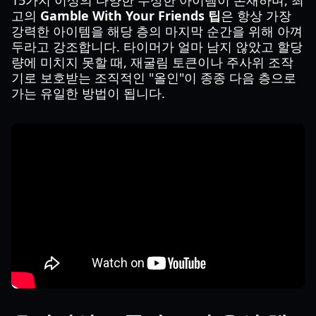
15가지 이상의 다양한 수상한 아이템이 존재하며, 최
고의
Gamble With Your Friends 팁
은 항상 가장
강력한 아이템을 해당 층의 마지막 순간을 위해 아껴
두라고 강조합니다. 타이머가 얼마 남지 않았고 할당
량에 미치지 못할 때, 재굴림 토큰이나 주사위 조작
기로 보호받는 조직적인 "올인"이 종종 다음 층으로
가는 유일한 방법이 됩니다.