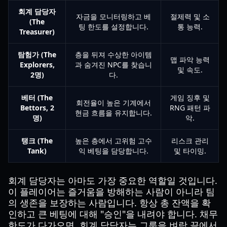
회계 담당자
자금을 모니터링하고 베
절제력 및 소
(The
팅 한도를 설정합니다.
통 능력.
Treasurer)
탐험가 (The
층을 뒤져 수상한 아이템
맵 파악 능력
Explorers,
과 숨겨진 NPC를 찾습니
및 속도.
2명)
다.
베터 (The
게임 징후 및
회전율이 높은 기계에서
Bettors, 2
RNG 패턴 파
현금 흐름을 유지합니다.
명)
악.
탱크 (The
높은 층에서 고위험 고수
리스크 관리
Tank)
익 베팅을 담당합니다.
및 타이밍.
회계 담당자는 아마도 가장 중요한 역할일 것입니다.
이 플레이어는 즐거움을 방해하는 사람이 아니라 팀
의 생존을 보장하는 사람입니다. 항상 총 잔액을 확
인하고 큰 베팅에 대해 "승인"을 내려야 합니다. 채무
한도가 다가오면, 회계 담당자는 그룹을 벼랑 끝에서