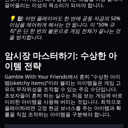
끌어올리는 이성의 목소리가 되어야 합니다.
💡 팁:
어떤 플레이어도 한 번에 공동 자금의 50%
이상을 제어하게 해서는 안 됩니다. 이 "50% 규
칙"은 단 한 번의 불운으로 게임 전체가 끝나는 것
을 방지합니다.
암시장 마스터하기: 수상한 아
이템 전략
Gamble With Your Friends에서 흔히 "수상한 아이
템(sketchy items)"이라 불리는 아이템들은 게임 고
유의 무작위성을 조작할 수 있는 주요 수단입니다.
초보자들이 흔히 하는 실수는 처음 보는 게임에 바로
이러한 아이템을 사용해 버리는 것입니다. 최적으로
플레이하려면 고정 현금 보너스를 주는 아이템과 확
률을 직접 조작하는 아이템을 구분해야 합니다.