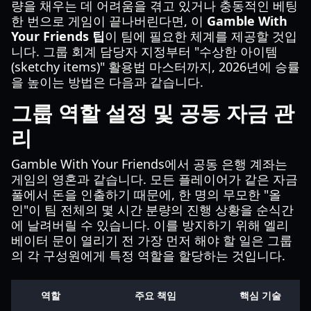
량을 채우는 데 어려움을 겪고 있거나 충동적인 베팅
한 번으로 게임이 끝나버린다면, 이
Gamble With
Your Friends 팁
이 팀에 필요한 체계를 제공할 것입
니다. 그룹 회계 담당자 지정부터 "수상한 아이템
(sketchy items)" 활용법 마스터까지, 2026년에 승률
을 높이는 방법은 다음과 같습니다.
그룹 역할 설정 및 공동 자금 관
리
Gamble With Your Friends에서 공동 은행 계좌는
게임의 영혼과 같습니다. 모든 플레이어가 같은 자금
풀에서 돈을 인출하기 때문에, 한 명의 무모한 "올
인"이 팀 전체의 몇 시간 분량의 진행 상황을 순식간
에 날려버릴 수 있습니다. 이를 방지하기 위해 엘리
베이터 문이 열리기 전 가장 먼저 해야 할 일은 그룹
의 각 구성원에게 특정 역할을 할당하는 것입니다.
역할
주요 책임
핵심 기술