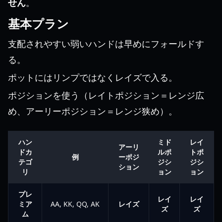
せん
。
基本プラン
支配されやすい弱いハンドは早めにフォールドす
る。
ポットにはリンプではなくレイズで入る。
ポジションを使う（レイトポジション＝レンジ広
め、アーリーポジション＝レンジ狭め）。
ハン
ミド
レイ
アーリ
ドカ
ルポ
トポ
例
ーポジ
テゴ
ジシ
ジシ
ション
リ
ョン
ョン
プレ
レイ
レイ
ミア
AA, KK, QQ, AK
レイズ
ズ
ズ
ム