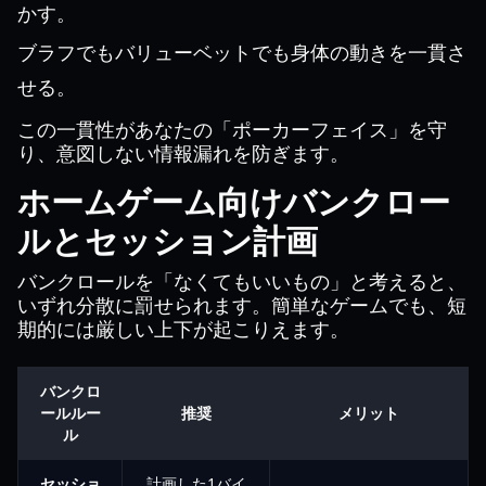
かす。
ブラフでもバリューベットでも身体の動きを一貫さ
せる。
この一貫性があなたの「ポーカーフェイス」を守
り、意図しない情報漏れを防ぎます。
ホームゲーム向けバンクロー
ルとセッション計画
バンクロールを「なくてもいいもの」と考えると、
いずれ分散に罰せられます。簡単なゲームでも、短
期的には厳しい上下が起こりえます。
バンクロ
ールルー
推奨
メリット
ル
セッショ
計画した1バイ