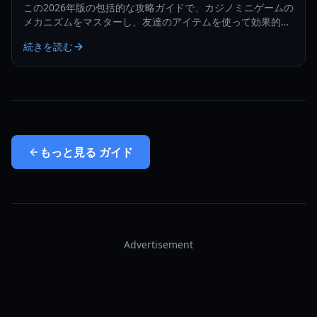
この2026年版の包括的な攻略ガイドで、カジノミニゲームの
メカニズムをマスターし、友達のアイテムを使って効果的に
ギャンブルする方法を学びましょう。
続きを読む
もっと見る
ガイド
Advertisement