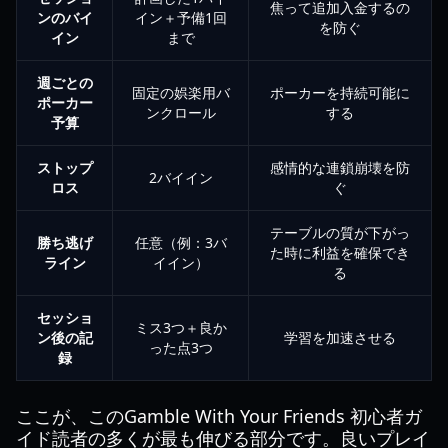
焦って追加入金するの
ンのバイ
イン＋予備1回
を防ぐ
イン
まで
週ごとの
固定の娯楽用バ
ポーカーを持続可能に
ポーカー
ンクロール
する
予算
ストップ
感情的な連鎖崩壊を防
2バイイン
ロス
ぐ
テーブルの質が下がっ
勝ち逃げ
任意（例：3バ
た時に利益を確保でき
ライン
イイン）
る
セッショ
ミス3つ＋良か
ン後の記
学習を加速させる
った点3つ
録
ここが、このGamble With Your Friends 初心者ガ
イド読者の多くが最も伸びる部分です。良いプレイ