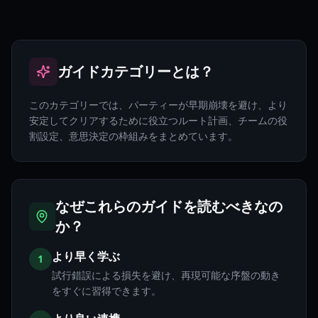
ガイドカテゴリーとは？
このカテゴリーでは、パーティーが早期崩壊を避け、より
安定してクリアするために役立つルート計画、チームの役
割設定、意思決定の枠組みをまとめています。
なぜこれらのガイドを読むべきなの
か？
より早く学ぶ
1
試行錯誤による損失を避け、再現可能な序盤の動き
をすぐに習得できます。