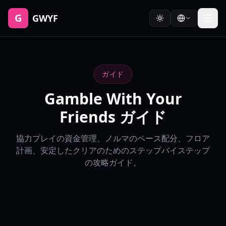
G
GWYF
ガイド
Gamble With Your
Friends ガイド
協力プレイの資金管理、ノルマのペース配分、フロア
計画、安定したクリアのためのステップバイステップ
の攻略ガイド。