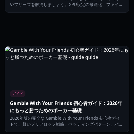
やフリーズを解消しましょう。GPU設定の最適化、ファイル
の整合性確認、FPS向上方法を解説します。
ガイド
Gamble With Your Friends 初心者ガイド：2026年
にもっと勝つためのポーカー基礎
2026年版の完全な Gamble With Your Friends 初心者ガイ
ドで、賢いプリフロップ戦略、ベッティングパターン、バン
クロール管理、テーブルリーディングを学びましょう。