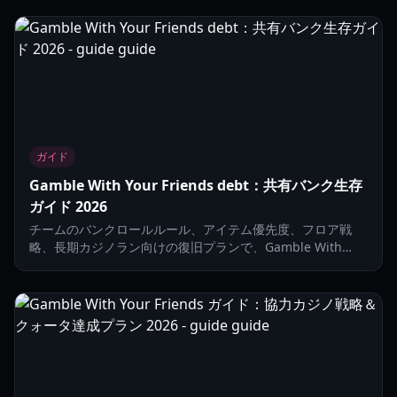
ガイド
Gamble With Your Friends debt：共有バンク生存
ガイド 2026
チームのバンクロールルール、アイテム優先度、フロア戦
略、長期カジノラン向けの復旧プランで、Gamble With
Your Friends debt管理を極めよう。