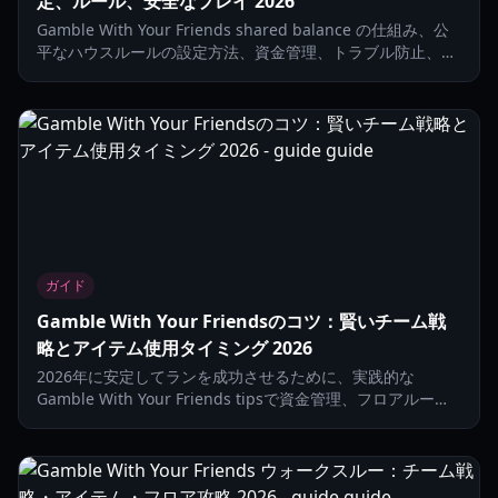
定、ルール、安全なプレイ 2026
Gamble With Your Friends shared balance の仕組み、公
平なハウスルールの設定方法、資金管理、トラブル防止、そ
して2026年に責任あるプレイを行う方法を学びましょう。
ガイド
Gamble With Your Friendsのコツ：賢いチーム戦
略とアイテム使用タイミング 2026
2026年に安定してランを成功させるために、実践的な
Gamble With Your Friends tipsで資金管理、フロアルー
ト、アイテムコンボ、チーム連携をマスターしましょう。