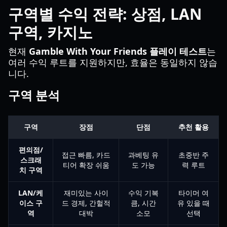
구역별 수익 전략: 상점, LAN
구역, 카지노
현재
Gamble With Your Friends 플레이 테스트
는
여러 수익 루트를 지원하지만, 효율은 동일하지 않습
니다.
구역 분석
구역
장점
단점
추천 활용
편의점/
접근 빠름, 카드
과베팅 유
초중반 주
스크래
티어 확장 쉬움
도 가능
력 루트
치 구역
LAN/케
재미있는 사이
수익 기복
타이머 여
이스 구
드 경제, 간헐적
큼, 시간
유 있을 때
역
대박
소모
선택