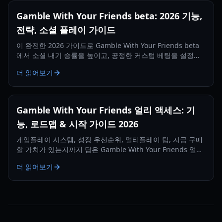
Gamble With Your Friends beta: 2026 기능,
전략, 소셜 플레이 가이드
이 완전한 2026 가이드로 Gamble With Your Friends beta
에서 소셜 내기 승률을 높이고, 공정한 커스텀 베팅을 설정하
며, 리더보드를 올리는 방법을 알아보세요.
더 읽어보기
Gamble With Your Friends 얼리 액세스: 기
능, 로드맵 & 시작 가이드 2026
게임플레이 시스템, 성장 우선순위, 멀티플레이 팁, 지금 구매
할 가치가 있는지까지 담은 Gamble With Your Friends 얼리
액세스 실전 2026 가이드입니다.
더 읽어보기