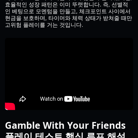
효율적인 성장 패턴은 이미 뚜렷합니다. 즉, 선별적
인 베팅으로 모멘텀을 만들고, 체크포인트 사이에서
현금을 보호하며, 타이머와 체력 상태가 받쳐줄 때만
고위험 플레이를 거는 것입니다.
Gamble With Your Friends
플레이 테스트 핵심 루프 해설