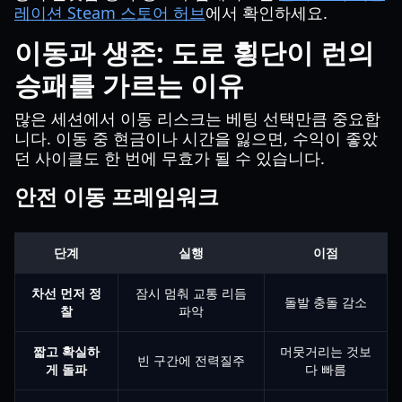
레이션 Steam 스토어 허브
에서 확인하세요.
이동과 생존: 도로 횡단이 런의
승패를 가르는 이유
많은 세션에서 이동 리스크는 베팅 선택만큼 중요합
니다. 이동 중 현금이나 시간을 잃으면, 수익이 좋았
던 사이클도 한 번에 무효가 될 수 있습니다.
안전 이동 프레임워크
단계
실행
이점
차선 먼저 정
잠시 멈춰 교통 리듬
돌발 충돌 감소
찰
파악
짧고 확실하
머뭇거리는 것보
빈 구간에 전력질주
게 돌파
다 빠름