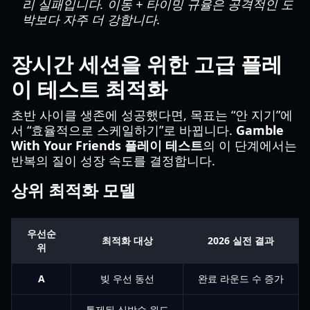
리 실패입니다. 이동 + 타이밍 규율은 공격적인 도
박보다 자주 더 강합니다.
장시간 세션을 위한 고급 플레
이 테스트 최적화
초반 사이클 생존에 성공했다면, 목표는 “안 지기”에
서 “효율적으로 스케일하기”로 바뀝니다.
Gamble
With Your Friends 플레이 테스트
의 이 단계에서는
반복의 질이 성장 속도를 결정합니다.
상위 최적화 모델
우선순
최적화 대상
2026 실전 결과
위
A
빚 우선 동선
완료 라운드 수 증가
통제된 심박수 윈도