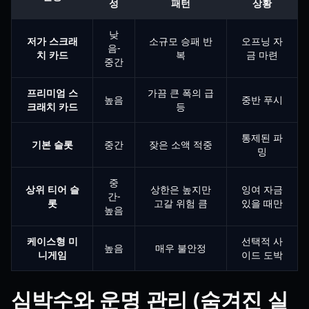
성
패턴
상황
낮
저가 스크래
소규모 승패 반
오프닝 자
음-
치 카드
복
금 마련
중간
프리미엄 스
가끔 큰 폭의 급
높음
중반 푸시
크래치 카드
등
통제된 파
기본 슬롯
중간
잦은 소액 적중
밍
중
상위 티어 슬
상한은 높지만
잉여 자금
간-
롯
고갈 위험 큼
있을 때만
높음
케이스형 미
선택적 사
높음
매우 불안정
니게임
이드 도박
심박수와 운명 관리 (숨겨진 실