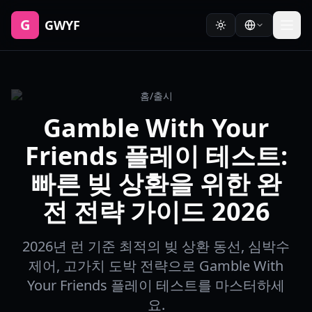
G
GWYF
홈
/
출시
Gamble With Your
Friends 플레이 테스트:
빠른 빚 상환을 위한 완
전 전략 가이드 2026
2026년 런 기준 최적의 빚 상환 동선, 심박수
제어, 고가치 도박 전략으로 Gamble With
Your Friends 플레이 테스트를 마스터하세
요.