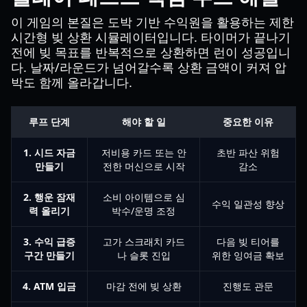
이 게임의 본질은 도박 기반 수익원을 활용하는 제한
시간형 빚 상환 시뮬레이터입니다. 타이머가 끝나기
전에 빚 목표를 반복적으로 상환하면 런이 성공입니
다. 날짜/라운드가 넘어갈수록 상환 금액이 커져 압
박도 함께 올라갑니다.
루프 단계
해야 할 일
중요한 이유
1. 시드 자금
저비용 카드 또는 안
초반 파산 위험
만들기
전한 머신으로 시작
감소
2. 행운 잠재
소비 아이템으로 심
수익 일관성 향상
력 올리기
박수/운명 조정
3. 수익 급증
고가 스크래치 카드
다음 빚 티어를
구간 만들기
나 슬롯 진입
위한 잉여금 확보
4. ATM 입금
마감 전에 빚 상환
진행도 관문