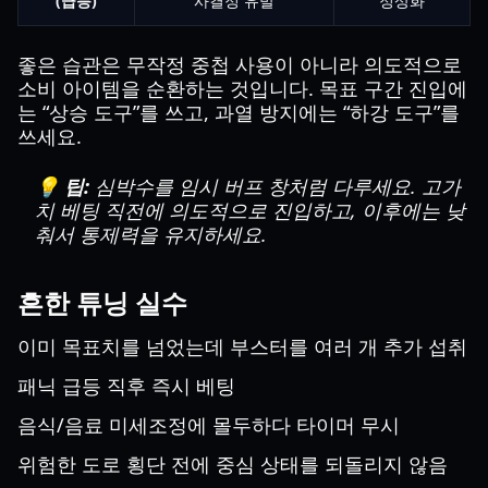
(급등)
사결정 유발
정상화
좋은 습관은 무작정 중첩 사용이 아니라 의도적으로
소비 아이템을 순환하는 것입니다. 목표 구간 진입에
는 “상승 도구”를 쓰고, 과열 방지에는 “하강 도구”를
쓰세요.
💡 팁:
심박수를 임시 버프 창처럼 다루세요. 고가
치 베팅 직전에 의도적으로 진입하고, 이후에는 낮
춰서 통제력을 유지하세요.
흔한 튜닝 실수
이미 목표치를 넘었는데 부스터를 여러 개 추가 섭취
패닉 급등 직후 즉시 베팅
음식/음료 미세조정에 몰두하다 타이머 무시
위험한 도로 횡단 전에 중심 상태를 되돌리지 않음