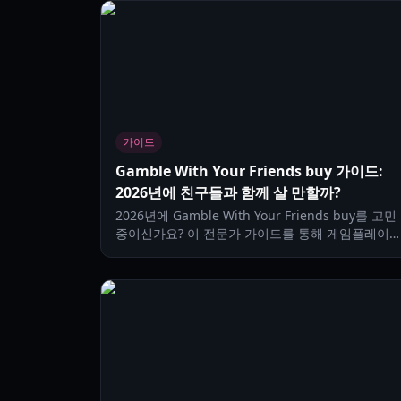
가이드
Gamble With Your Friends buy 가이드:
2026년에 친구들과 함께 살 만할까?
2026년에 Gamble With Your Friends buy를 고민
중이신가요? 이 전문가 가이드를 통해 게임플레이
루프, 협동 플레이 가치, 반복 플레이성, 그리고 어
사람에게 비추천인지까지 평가해보세요.