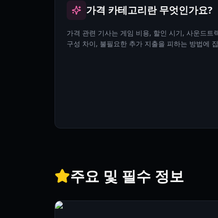
가격 카테고리란 무엇인가요?
가격 관련 기사는 게임 비용, 할인 시기, 사운드트
구성 차이, 불필요한 추가 지출을 피하는 방법에 
주요 및 필수 정보