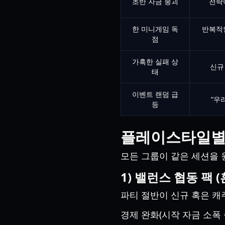
초반 자금 붕괴
전략
한 미니게임 독
반복적
점
가혹한 실패 상
신규
태
이벤트 랜덤 급
“우
등
플레이스타일별 최고
모든 그룹이 같은 세션을 
1) 밸런스 협동 팩 
파티 절반이 신규 혹은 캐
경제 완화(시작 자금 소폭 