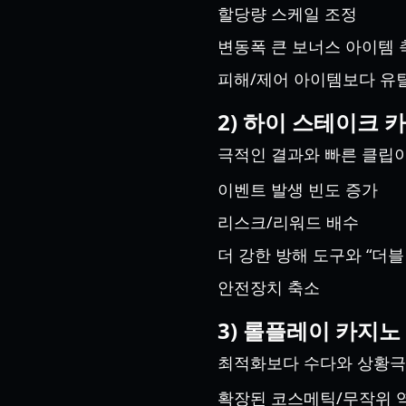
할당량 스케일 조정
변동폭 큰 보너스 아이템 
피해/제어 아이템보다 유
2) 하이 스테이크 
극적인 결과와 빠른 클립이
이벤트 발생 빈도 증가
리스크/리워드 배수
더 강한 방해 도구와 “더블
안전장치 축소
3) 롤플레이 카지노 
최적화보다 수다와 상황극
확장된 코스메틱/무작위 