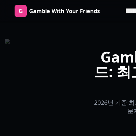
G
Gamble With Your Friends
가
Gamb
드: 최
2026년 기준 최고
문