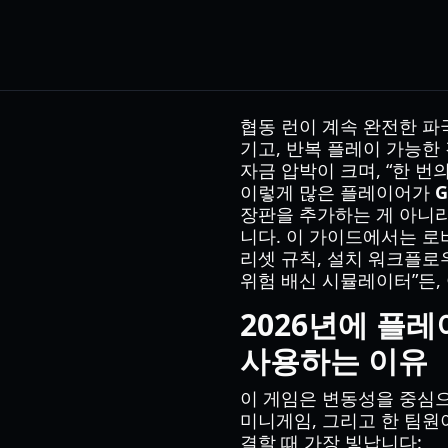
협동 런이 계속 완전한 파
기고, 반복 플레이 가능한
자금 압박이 크며, “한 번
이렇게 많은 플레이어가
G
장판을 추가하는 게 아니라
니다. 이 가이드에서는 로
리셋 규칙, 설치 워크플로우
위험 배신 시뮬레이터”든,
2026년에 플레이
사용하는 이유
이 게임은 변동성을 중심으
미니게임, 그리고 한 팀원
결할 때 가장 빛납니다: