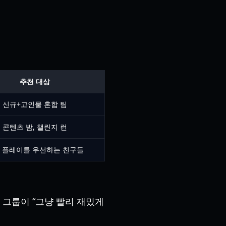
추천 대상
신규+고인물 혼합 팀
콘텐츠 밤, 챌린지 런
 플레이를 우선하는 친구들
요. 그룹이 “그냥 빨리 재밌게