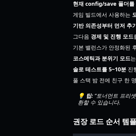
현재 config/save 폴더
게임 빌드에서 사용하는
기반 의존성부터 먼저 추
그다음
경제 및 진행 모드
기본 밸런스가 안정화된 
코스메틱과 분위기 모드
는
솔로 테스트를 5~10분
진
풀 스택 밤 전에 친구 한 
💡 팁:
“토너먼트 프리셋
환할 수 있습니다.
권장 로드 순서 템