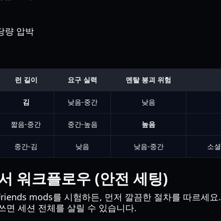
당량 압박
런 길이
요구 실력
멘탈 붕괴 위험
김
낮음-중간
낮음
짧음-중간
중간-높음
높음
중간-김
낮음
낮음-중간
소셜
서 워크플로우 (안전 세팅)
ur Friends mods를 시험하든, 먼저 깔끔한 절차를 따르세
 쓰면 세션 전체를 살릴 수 있습니다.