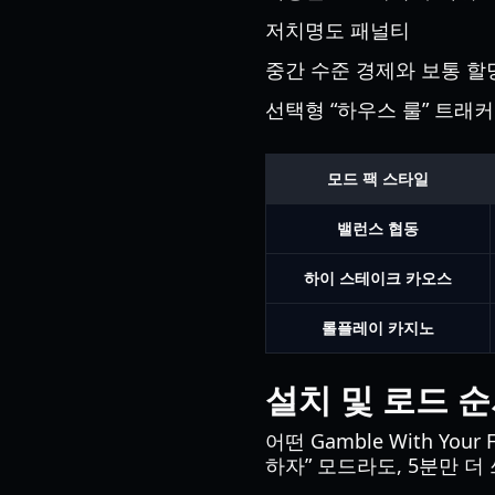
저치명도 패널티
중간 수준 경제와 보통 할
선택형 “하우스 룰” 트래커
모드 팩 스타일
밸런스 협동
하이 스테이크 카오스
롤플레이 카지노
설치 및 로드 순
어떤 Gamble With Yo
하자” 모드라도, 5분만 더