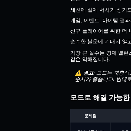
세션에 실제 서사가 생기
게임, 이벤트, 아이템 결
신규 플레이어를 위한 더
순수한 불운에 기대지 않
가장 큰 실수는 경제 밸런
감은 약해집니다.
⚠️ 경고:
모드는 계층적으
순서가 좋습니다. 반대로
모드로 해결 가능한
문제점