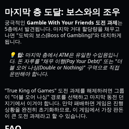
마지막 층 도달: 보스와의 조우
궁극적인
Gamble With Your Friends 도전 과제
는
5층에서 발견됩니다. 마지막 거대 할당량을 채우고
나면 "도박의 보스(Boss of Gambling)"와 대치하게
됩니다.
💡 팁:
마지막 층에서 ATM은 유일한 수입원입니
다. 돈 자루를 "채무 이행(Pay Your Debt)" 또는 "더
블 오어 나싱(Double or Nothing)" 구역으로 직접
운반해야 합니다.
"True King of Games" 도전 과제를 해제하려면 그룹
이 "더블 오어 나싱" 경로를 선택하고 마지막 동전 던
지기에서 이겨야 합니다. 만약 패배하면 게임은 진행
상황을 완전히 초기화하므로, 이 게임에서 가장 판돈
이 큰 도전 과제라고 할 수 있습니다.
FAQ