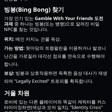
빙봉(Bing Bong) 찾기
가장 인기 있는
Gamble With Your Friends 도전
과제
중 하나는 빙봉(또는 뱅뱅)으로 알려진 비밀
NPC를 찾는 것입니다.
위치:
메인 카지노 건물 옥상.
가는 방법:
뒷마당의 트램펄린을 이용하거나 발코니
난간을 가로질러 대각선 점프를 연속으로 수행해야
합니다.
보상:
빙봉과 상호작용하면 독특한 음성 대사가 재생
되며 "Legally Excited" 트로피를 획득합니다.
거울 차원
로비에 있는 다른 플레이어와 똑같이 캐릭터를 커스
터마이징하면(색상과 모자 일치), "Identity Crisis"