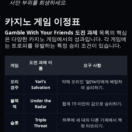
서만 부위를 희생하세요.
카지노 게임 이정표
Gamble With Your Friends 도전 과제
목록의 핵심
은 다양한 카지노 게임에서의 성과입니다. 각 게임에
는 트로피를 유발하는 특정 승리 조건이 있습니다.
도전 과제 이
게임
요구 사항
름
오리
Yarl's
약체 오리인 '얄(Yarl)'에게 베팅하
경주
Salvation
여 승리하기.
블랙
Under the
합계 15 미만의 값으로 승리하기.
잭
Radar
Triple
하루에 세 대의 다른 기계에서 잭
슬롯
Threat
팟 터뜨리기.