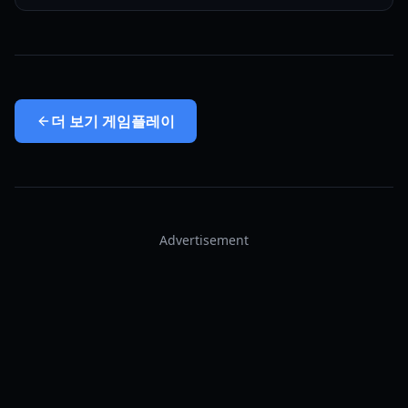
더 보기
게임플레이
Advertisement