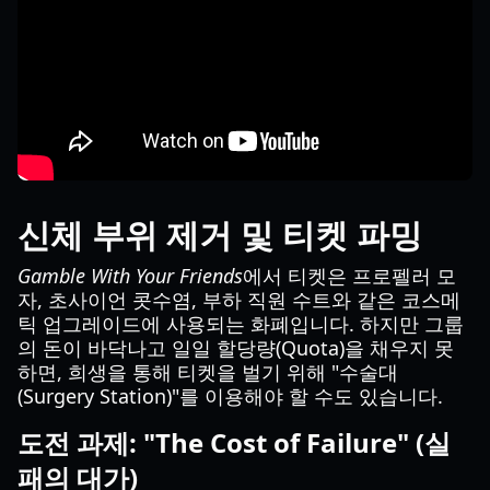
신체 부위 제거 및 티켓 파밍
Gamble With Your Friends
에서 티켓은 프로펠러 모
자, 초사이언 콧수염, 부하 직원 수트와 같은 코스메
틱 업그레이드에 사용되는 화폐입니다. 하지만 그룹
의 돈이 바닥나고 일일 할당량(Quota)을 채우지 못
하면, 희생을 통해 티켓을 벌기 위해 "수술대
(Surgery Station)"를 이용해야 할 수도 있습니다.
도전 과제: "The Cost of Failure" (실
패의 대가)