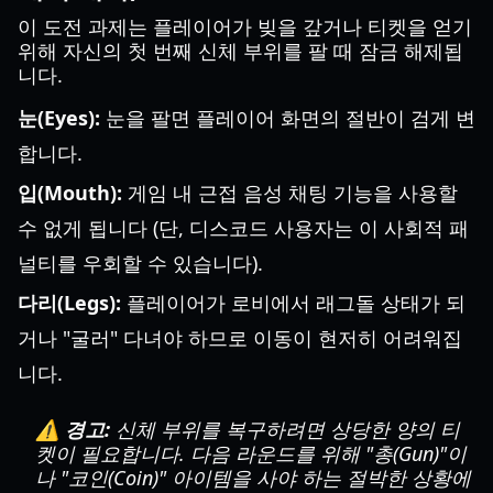
이 도전 과제는 플레이어가 빚을 갚거나 티켓을 얻기
위해 자신의 첫 번째 신체 부위를 팔 때 잠금 해제됩
니다.
눈(Eyes):
눈을 팔면 플레이어 화면의 절반이 검게 변
합니다.
입(Mouth):
게임 내 근접 음성 채팅 기능을 사용할
수 없게 됩니다 (단, 디스코드 사용자는 이 사회적 패
널티를 우회할 수 있습니다).
다리(Legs):
플레이어가 로비에서 래그돌 상태가 되
거나 "굴러" 다녀야 하므로 이동이 현저히 어려워집
니다.
⚠️ 경고:
신체 부위를 복구하려면 상당한 양의 티
켓이 필요합니다. 다음 라운드를 위해 "총(Gun)"이
나 "코인(Coin)" 아이템을 사야 하는 절박한 상황에