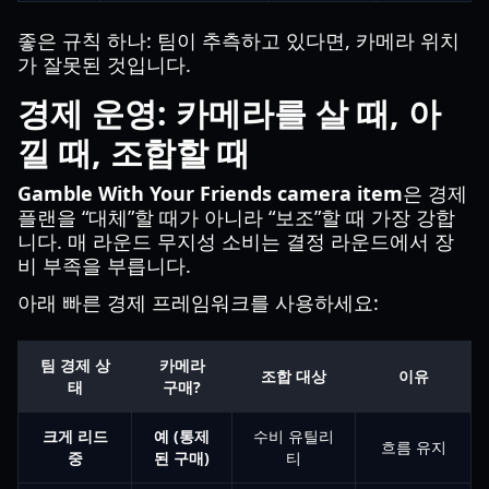
좋은 규칙 하나: 팀이 추측하고 있다면, 카메라 위치
가 잘못된 것입니다.
경제 운영: 카메라를 살 때, 아
낄 때, 조합할 때
Gamble With Your Friends camera item
은 경제
플랜을 “대체”할 때가 아니라 “보조”할 때 가장 강합
니다. 매 라운드 무지성 소비는 결정 라운드에서 장
비 부족을 부릅니다.
아래 빠른 경제 프레임워크를 사용하세요:
팀 경제 상
카메라
조합 대상
이유
태
구매?
크게 리드
예 (통제
수비 유틸리
흐름 유지
중
된 구매)
티