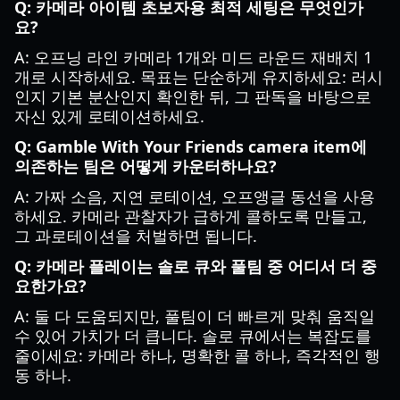
Q: 카메라 아이템 초보자용 최적 세팅은 무엇인가
요?
A: 오프닝 라인 카메라 1개와 미드 라운드 재배치 1
개로 시작하세요. 목표는 단순하게 유지하세요: 러시
인지 기본 분산인지 확인한 뒤, 그 판독을 바탕으로
자신 있게 로테이션하세요.
Q: Gamble With Your Friends camera item에
의존하는 팀은 어떻게 카운터하나요?
A: 가짜 소음, 지연 로테이션, 오프앵글 동선을 사용
하세요. 카메라 관찰자가 급하게 콜하도록 만들고,
그 과로테이션을 처벌하면 됩니다.
Q: 카메라 플레이는 솔로 큐와 풀팀 중 어디서 더 중
요한가요?
A: 둘 다 도움되지만, 풀팀이 더 빠르게 맞춰 움직일
수 있어 가치가 더 큽니다. 솔로 큐에서는 복잡도를
줄이세요: 카메라 하나, 명확한 콜 하나, 즉각적인 행
동 하나.