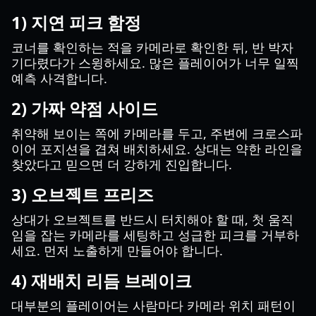
1) 지연 피크 함정
코너를 확인하는 적을 카메라로 확인한 뒤, 반 박자
기다렸다가 스윙하세요. 많은 플레이어가 너무 일찍
예측 사격합니다.
2) 가짜 약점 사이드
취약해 보이는 쪽에 카메라를 두고, 주변에 크로스파
이어 포지션을 겹쳐 배치하세요. 상대는 약한 라인을
찾았다고 믿으면 더 강하게 진입합니다.
3) 오브젝트 프리즈
상대가 오브젝트를 반드시 터치해야 할 때, 첫 움직
임을 잡는 카메라를 세팅하고 성급한 피크를 거부하
세요. 먼저 노출하게 만들어야 합니다.
4) 재배치 리듬 브레이크
대부분의 플레이어는 사람마다 카메라 위치 패턴이