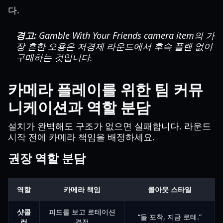
다.
경고:
Gamble With Your Friends camera item의 가
장 흔한 오용은 저경제 라운드에서 후속 플랜 없이
구매하는 것입니다.
카메라 플레이를 위한 팀 커뮤
니케이션과 역할 분담
설치가 완벽해도 구조가 없으면 실패합니다. 라운드
시작 전에 카메라 책임을 배정하세요.
권장 역할 분담
역할
카메라 책임
콜아웃 스타일
샷콜
피드를 보고 로테이션
“둘 포착, 지금 로테.”
러
결정