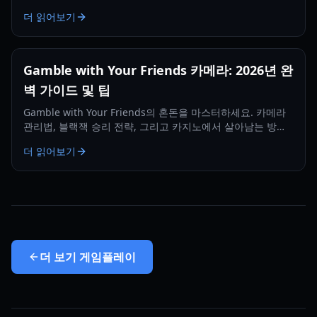
and how to survive the loan shark in this 2026 guide.
더 읽어보기
Gamble with Your Friends 카메라: 2026년 완
벽 가이드 및 팁
Gamble with Your Friends의 혼돈을 마스터하세요. 카메라
관리법, 블랙잭 승리 전략, 그리고 카지노에서 살아남는 방법
을 2026년 종합 가이드에서 확인하세요.
더 읽어보기
더 보기
게임플레이