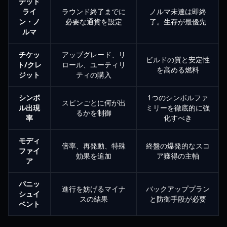
デッド
ライ
ラウンド終了までに
ノルマ未達は即終
ン・ノ
必要な通貨を設定
了。生存が最優先
ルマ
チケッ
アップグレード、リ
ビルドの質と安定性
ト/クレ
ロール、ユーティリ
を高める燃料
ジット
ティの購入
シンボ
1つのシンボルファ
スピンごとに何が出
ル出現
ミリーを徹底的に強
るかを制御
率
化すべき
モディ
倍率、再発動、特殊
終盤の爆発的なスコ
ファイ
効果を追加
ア獲得の主軸
ア
パニッ
進行を妨げるマイナ
バックアッププラン
シュイ
スの結果
と防御手段が必要
ベント