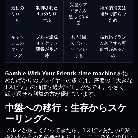
完璧なア
最初の
制御された
経済的損失は
イテムを
リロー
1回のリロ
複利で膨らむ
追って3-4
ル
ール
ため
回
キャッ
ノルマ達成
もう1回
振れ幅でラン
シュの
＋チケット
スピンし
が終了する可
タイミ
獲得が良い
たいとい
能性があるた
ング
時
う欲
め
Gamble With Your Friends time machine
を始
めたばかりのプレイヤーの多くは、序盤の「大きな
1スピン」の価値を過大評価しがちです。小さく、
繰り返せる利益の方が優れています。
中盤への移行：生存からスケ
ーリングへ
ノルマが厳しくなってきたら、1スピンあたりの変
換効率を高める必要があります。ここで多くの良い