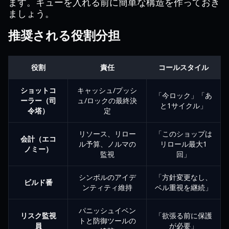
ます。キューを入れる前に簡単な構造を作っておき
ましょう。
推奨される役割分担
役割
責任
コールスタイル
ショットコ
キャッシュ/プッシ
「今ロック」「あ
ーラー（司
ュ/ロックの最終決
と1サイクル」
令塔）
定
リソース、リロー
「このショップは
会計（エコ
ル予算、ノルマの
リロール最大1
ノミー）
監視
回」
シンボルのアイデ
「方針変更なし、
ビルド番
ンティティ維持
ベル重視を継続」
パニッシュイベン
リスク監視
「欲張る前に保護
トと防御ツールの
員
が必要」