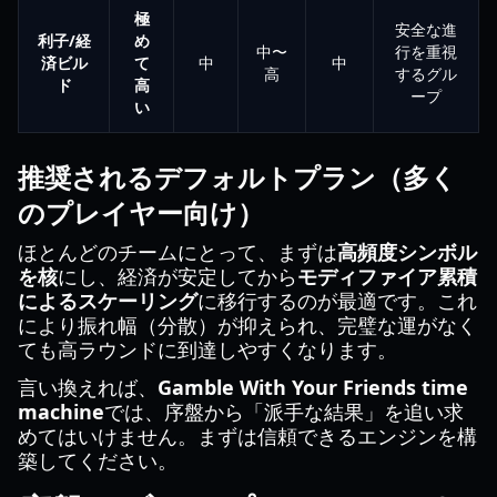
極
安全な進
利子/経
め
中〜
行を重視
済ビル
て
中
中
高
するグル
ド
高
ープ
い
推奨されるデフォルトプラン（多く
のプレイヤー向け）
ほとんどのチームにとって、まずは
高頻度シンボル
を核
にし、経済が安定してから
モディファイア累積
によるスケーリング
に移行するのが最適です。これ
により振れ幅（分散）が抑えられ、完璧な運がなく
ても高ラウンドに到達しやすくなります。
言い換えれば、
Gamble With Your Friends time
machine
では、序盤から「派手な結果」を追い求
めてはいけません。まずは信頼できるエンジンを構
築してください。