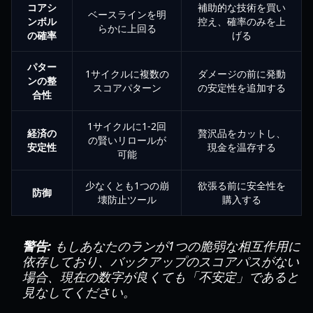
コアシ
補助的な技術を買い
ベースラインを明
ンボル
控え、確率のみを上
らかに上回る
の確率
げる
パター
1サイクルに複数の
ダメージの前に発動
ンの整
スコアパターン
の安定性を追加する
合性
1サイクルに1-2回
経済の
贅沢品をカットし、
の賢いリロールが
安定性
現金を温存する
可能
少なくとも1つの崩
欲張る前に安全性を
防御
壊防止ツール
購入する
警告:
もしあなたのランが1つの脆弱な相互作用に
依存しており、バックアップのスコアパスがない
場合、現在の数字が良くても「不安定」であると
見なしてください。