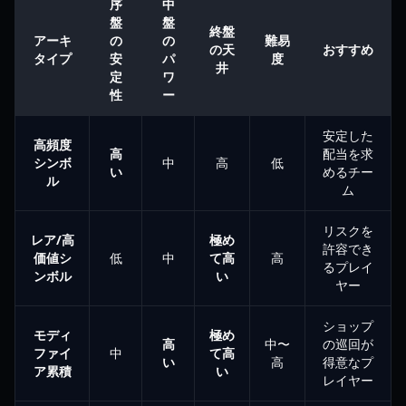
序
中
盤
盤
終盤
アーキ
の
の
難易
の天
おすすめ
タイプ
安
パ
度
井
定
ワ
性
ー
安定した
高頻度
高
配当を求
シンボ
中
高
低
い
めるチー
ル
ム
リスクを
レア/高
極め
許容でき
価値シ
低
中
て高
高
るプレイ
ンボル
い
ヤー
ショップ
モディ
極め
高
中〜
の巡回が
ファイ
中
て高
い
高
得意なプ
ア累積
い
レイヤー