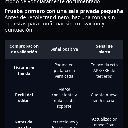
modo de voz claramente documentado.
Prueba primero con una sala privada pequeña
Antes de recolectar dinero, haz una ronda sin
apuestas para confirmar sincronización y
puntuación.
Comprobación
Señal de
Señal positiva
de validación
alerta
Página en
Enlace directo
Listado en
plataforma
APK/EXE de
tienda
verificada
terceros
Marca
Perfil del
consistente y
Cuenta nueva
editor
enlaces de
sin historial
soporte
“Actualización
Notas del
Correcciones y
mayor” sin
parche
fechas claras