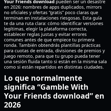
Your Friends download
pueden ser un desastre
en 2026: nombres de apps duplicados, mirrors
no oficiales y ofertas “gratis” poco claras que
terminan en instalaciones riesgosas. Esta guía
te da una ruta clara: cómo identificar versiones
legítimas, elegir la plataforma correcta,
establecer reglas justas y evitar errores
comunes antes de que empiece tu primera
ronda. También obtendrás plantillas prácticas
para cuotas de entrada, divisiones de premios y
juego remoto, para que tu grupo pueda tener
una sesión fluida tanto si están en la misma sala
como si están repartidos en distintas ciudades.
Lo que normalmente
significa “Gamble With
Your Friends download” en
2026