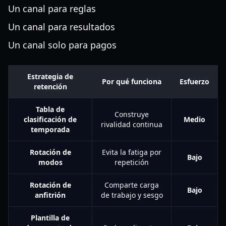
Un canal para reglas
Un canal para resultados
Un canal solo para pagos
Estrategia de
Por qué funciona
Esfuerzo
retención
Tabla de
Construye
clasificación de
Medio
rivalidad continua
temporada
Rotación de
Evita la fatiga por
Bajo
modos
repetición
Rotación de
Comparte carga
Bajo
anfitrión
de trabajo y sesgo
Plantilla de