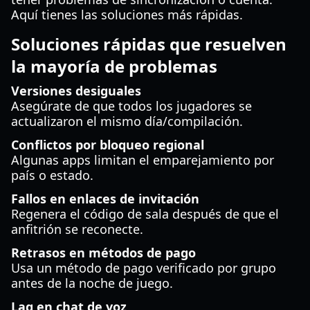
Aquí tienes las soluciones más rápidas.
Soluciones rápidas que resuelven
la mayoría de problemas
Versiones desiguales
Asegúrate de que todos los jugadores se
actualizaron el mismo día/compilación.
Conflictos por bloqueo regional
Algunas apps limitan el emparejamiento por
país o estado.
Fallos en enlaces de invitación
Regenera el código de sala después de que el
anfitrión se reconecte.
Retrasos en métodos de pago
Usa un método de pago verificado por grupo
antes de la noche de juego.
Lag en chat de voz