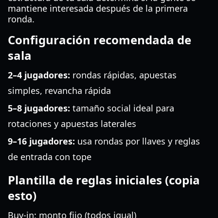
mantiene interesada después de la primera
ronda.
Configuración recomendada de
sala
2–4 jugadores:
rondas rápidas, apuestas
simples, revancha rápida
5–8 jugadores:
tamaño social ideal para
rotaciones y apuestas laterales
9–16 jugadores:
usa rondas por llaves y reglas
de entrada con tope
Plantilla de reglas iniciales (copia
esto)
Buy-in: monto fijo (todos igual)