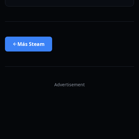
Más
Steam
Advertisement