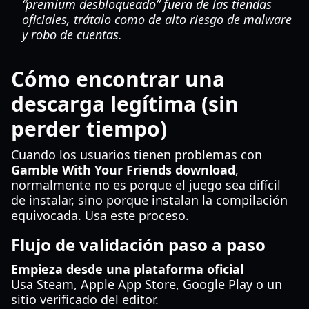
“premium desbloqueado” fuera de las tiendas
oficiales, trátalo como de alto riesgo de malware
y robo de cuentas.
Cómo encontrar una
descarga legítima (sin
perder tiempo)
Cuando los usuarios tienen problemas con
Gamble With Your Friends download
,
normalmente no es porque el juego sea difícil
de instalar, sino porque instalan la compilación
equivocada. Usa este proceso.
Flujo de validación paso a paso
Empieza desde una plataforma oficial
Usa Steam, Apple App Store, Google Play o un
sitio verificado del editor.