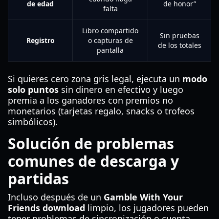
de edad
de honor”
falta
Libro compartido
Sin pruebas
Registro
o capturas de
de los totales
pantalla
Si quieres cero zona gris legal, ejecuta un
modo
solo puntos
sin dinero en efectivo y luego
premia a los ganadores con premios no
monetarios (tarjetas regalo, snacks o trofeos
simbólicos).
Solución de problemas
comunes de descarga y
partidas
Incluso después de un
Gamble With Your
Friends download
limpio, los jugadores pueden
tener problemas de sincronización o cuenta.