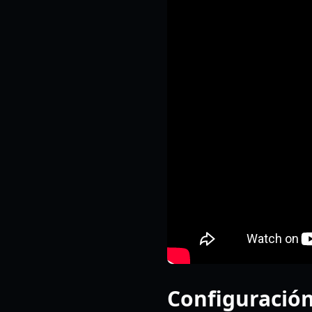
Configuración