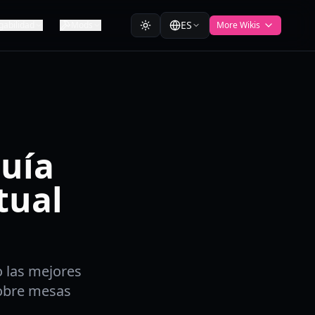
ES
gabilidad
Mods
More Wikis
guía
tual
 las mejores
sobre mesas